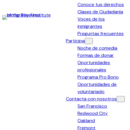
Conoce tus derechos
Clases de Ciudadanía
Voces de los
Immigration
inmigrantes
Institute
Preguntas frecuentes
of
Participa
the
Noche de comedia
Bay
Formas de donar
Area
Oportunidades
profesionales
Programa Pro Bono
Oportunidades de
voluntariado
Contacta con nosotros
San Francisco
Redwood City
Oakland
Fremont