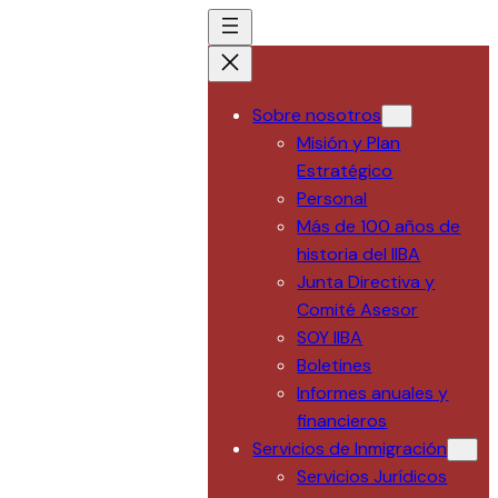
Saltar
al
contenido
Sobre nosotros
Misión y Plan
Estratégico
Personal
Más de 100 años de
historia del IIBA
Junta Directiva y
Comité Asesor
SOY IIBA
Boletines
Informes anuales y
financieros
Servicios de Inmigración
Servicios Jurídicos