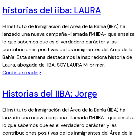
I
i
historias del iiba: LAURA
S
b
T
a
El Instituto de Inmigración del Área de la Bahía (IIBA) ha
O
:
lanzado una nueva campaña -llamada I’M IIBA- que ensalza
R
B
lo que sabemos que es el verdadero carácter y las
I
A
contribuciones positivas de los inmigrantes del Área de la
A
L
Bahía. Esta semana destacamos la inspiradora historia de
S
A
Laura, abogada del IIBA. SOY LAURA Mi primer…
D
:
Continue reading
E
h
L
i
I
Historias del IIBA: Jorge
s
I
t
B
El Instituto de Inmigración del Área de la Bahía (IIBA) ha
o
A
lanzado una nueva campaña -llamada I’M IIBA- que ensalza
r
:
lo que sabemos que es el verdadero carácter y las
i
S
contribuciones positivas de los inmigrantes del Área de la
a
H