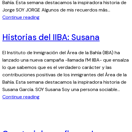
Bahía. Esta semana destacamos la inspiradora historia de
s
E
Jorge SOY JORGE Algunos de mis recuerdos más…
d
L
:
Continue reading
e
L
H
l
I
i
i
Historias del IIBA: Susana
s
i
t
b
El Instituto de Inmigración del Área de la Bahía (IIBA) ha
o
a
lanzado una nueva campaña -llamada I’M IIBA- que ensalza
r
:
lo que sabemos que es el verdadero carácter y las
i
L
contribuciones positivas de los inmigrantes del Área de la
a
A
Bahía. Esta semana destacamos la inspiradora historia de
s
U
Susana García. SOY Susana Soy una persona sociable…
d
R
:
Continue reading
e
A
H
l
i
I
s
I
t
B