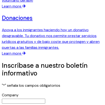
voluntario del IIBA!
a
r
Learn more
l
a
Donaciones
c
o
Apoya a los inmigrantes haciendo hoy un donativo
n
desgravable. Tu donativo nos permite prestar servicios
f
jurídicos gratuitos y de bajo coste que protegen y abren
i
puertas a las familias inmigrantes.
a
Learn more
n
z
Inscríbase a nuestro boletín
a
informativo
:
L
"
*
" señala los campos obligatorios
a
h
Company
i
s