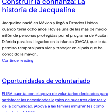
Construir la confianza: La
o
A
r
historia de Jacqueline
:
i
J
a
o
Jacqueline nació en México y llegó a Estados Unidos
s
r
cuando tenía ocho años. Hoy es una de las más de medio
d
g
millón de personas protegidas por el programa de Acción
e
e
Diferida para los Llegados en la Infancia (DACA), que le da
l
permiso temporal para vivir y trabajar en el país que ha
I
conocido la mayor…
I
:
Continue reading
B
C
A
o
:
n
Oportunidades de voluntariado
S
s
u
t
El IIBA cuenta con el apoyo de voluntarios dedicados para
s
r
satisfacer las necesidades legales de nuestros clientes y
a
u
de la comunidad. ¡Apoya a las familias inmigrantes como
n
i