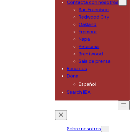
Contacta con nosotros
San Francisco
Redwood City
Oakland
Fremont
Napa
Petaluma
Brentwood
Sala de prensa
Recursos
Dona
Español
Search IIBA
Sobre nosotros