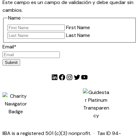
Este campo es un campo de validación y debe quedar sin
t
cambios.
o
Name
r
First Name
i
Last Name
a
d
Email
*
e
J
Submit
a
LinkedIn
Facebook
Instagram
Twitter
YouTube
c
q
u
e
l
i
n
e
IIBA is a registered 501 (c)(3) nonprofit. · Tax ID 94-