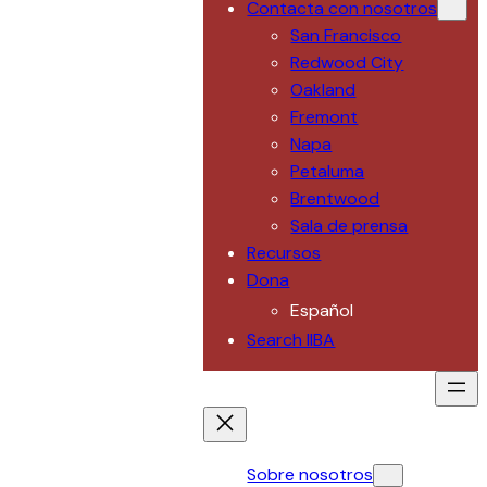
Contacta con nosotros
San Francisco
Redwood City
Oakland
Fremont
Napa
Petaluma
Brentwood
Sala de prensa
Recursos
Dona
Español
Search IIBA
Sobre nosotros