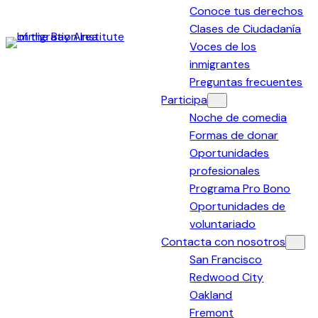
Conoce tus derechos
Clases de Ciudadanía
Voces de los
Immigration
inmigrantes
Institute
Preguntas frecuentes
of
Participa
the
Noche de comedia
Bay
Formas de donar
Area
Oportunidades
profesionales
Programa Pro Bono
Oportunidades de
voluntariado
Contacta con nosotros
San Francisco
Redwood City
Oakland
Fremont