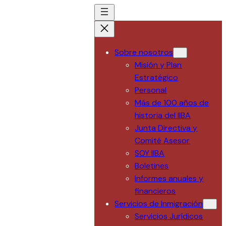
Saltar
al
contenido
Sobre nosotros
Misión y Plan
Estratégico
Personal
Más de 100 años de
historia del IIBA
Junta Directiva y
Comité Asesor
SOY IIBA
Boletines
Informes anuales y
financieros
Servicios de Inmigración
Servicios Jurídicos