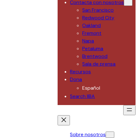
Contacta con nosotros
San Francisco
Redwood City
Oakland
Fremont
Napa
Petaluma
Brentwood
Sala de prensa
Recursos
Dona
Español
Search IIBA
Sobre nosotros