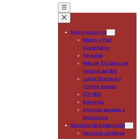
Saltar
al
contenido
Sobre nosotros
Misión y Plan
Estratégico
Personal
Más de 100 años de
historia del IIBA
Junta Directiva y
Comité Asesor
SOY IIBA
Boletines
Informes anuales y
financieros
Servicios de Inmigración
Servicios Jurídicos