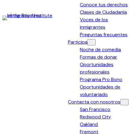
Conoce tus derechos
Clases de Ciudadanía
Voces de los
Immigration
inmigrantes
Institute
Preguntas frecuentes
of
Participa
the
Noche de comedia
Bay
Formas de donar
Area
Oportunidades
profesionales
Programa Pro Bono
Oportunidades de
voluntariado
Contacta con nosotros
San Francisco
Redwood City
Oakland
Fremont