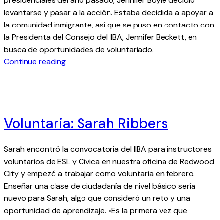
presidenciales del año pasado, Jennifer Boyle decidió
levantarse y pasar a la acción. Estaba decidida a apoyar a
la comunidad inmigrante, así que se puso en contacto con
la Presidenta del Consejo del IIBA, Jennifer Beckett, en
busca de oportunidades de voluntariado.
:
Continue reading
V
o
l
u
Voluntaria: Sarah Ribbers
n
t
a
Sarah encontró la convocatoria del IIBA para instructores
r
voluntarios de ESL y Cívica en nuestra oficina de Redwood
i
City y empezó a trabajar como voluntaria en febrero.
a
Enseñar una clase de ciudadanía de nivel básico sería
d
nuevo para Sarah, algo que consideró un reto y una
e
oportunidad de aprendizaje. «Es la primera vez que