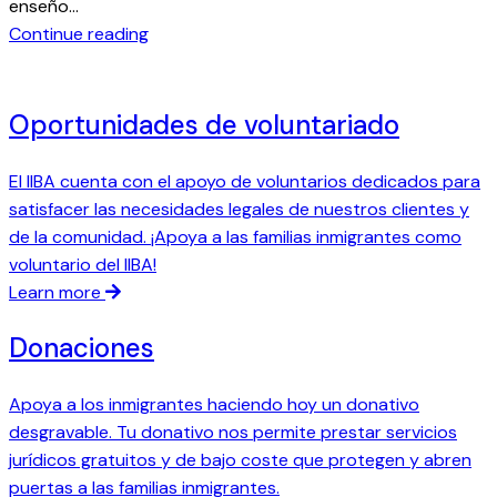
l
enseño…
I
:
Continue reading
I
V
B
o
A
l
Oportunidades de voluntariado
:
u
J
n
El IIBA cuenta con el apoyo de voluntarios dedicados para
e
t
satisfacer las necesidades legales de nuestros clientes y
n
a
de la comunidad. ¡Apoya a las familias inmigrantes como
n
r
voluntario del IIBA!
i
i
Learn more
f
a
e
:
Donaciones
r
S
B
a
Apoya a los inmigrantes haciendo hoy un donativo
o
r
desgravable. Tu donativo nos permite prestar servicios
y
a
jurídicos gratuitos y de bajo coste que protegen y abren
l
h
puertas a las familias inmigrantes.