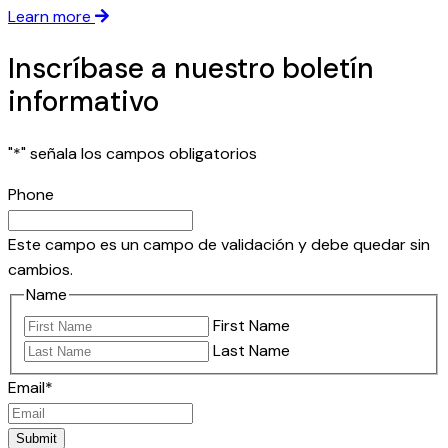
e
R
Learn more
i
b
Inscríbase a nuestro boletín
b
informativo
e
r
"
*
" señala los campos obligatorios
s
Phone
Este campo es un campo de validación y debe quedar sin
cambios.
Name
First Name
Last Name
Email
*
Submit