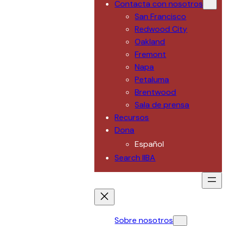
Contacta con nosotros
San Francisco
Redwood City
Oakland
Fremont
Napa
Petaluma
Brentwood
Sala de prensa
Recursos
Dona
Español
Search IIBA
Sobre nosotros