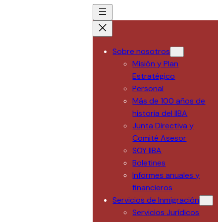
Saltar
al
contenido
Sobre nosotros
Misión y Plan
Estratégico
Personal
Más de 100 años de
historia del IIBA
Junta Directiva y
Comité Asesor
SOY IIBA
Boletines
Informes anuales y
financieros
Servicios de Inmigración
Servicios Jurídicos