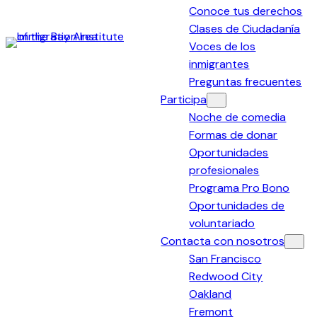
Conoce tus derechos
Clases de Ciudadanía
Voces de los
Immigration
inmigrantes
Institute
Preguntas frecuentes
of
Participa
the
Noche de comedia
Bay
Formas de donar
Area
Oportunidades
profesionales
Programa Pro Bono
Oportunidades de
voluntariado
Contacta con nosotros
San Francisco
Redwood City
Oakland
Fremont