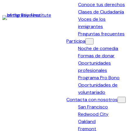
Conoce tus derechos
Clases de Ciudadanía
Voces de los
Immigration
inmigrantes
Institute
Preguntas frecuentes
of
Participa
the
Noche de comedia
Bay
Formas de donar
Area
Oportunidades
profesionales
Programa Pro Bono
Oportunidades de
voluntariado
Contacta con nosotros
San Francisco
Redwood City
Oakland
Fremont