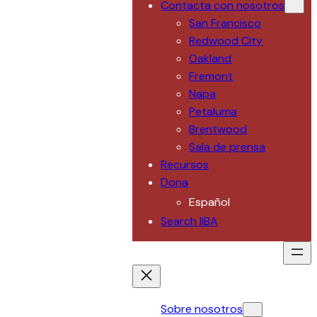
Contacta con nosotros
San Francisco
Redwood City
Oakland
Fremont
Napa
Petaluma
Brentwood
Sala de prensa
Recursos
Dona
Español
Search IIBA
Sobre nosotros