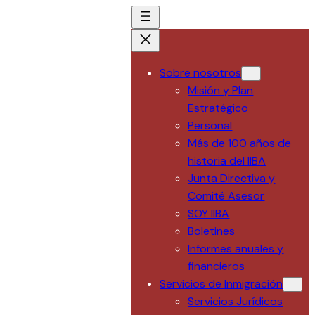
Saltar
al
contenido
Sobre nosotros
Misión y Plan
Estratégico
Personal
Más de 100 años de
historia del IIBA
Junta Directiva y
Comité Asesor
SOY IIBA
Boletines
Informes anuales y
financieros
Servicios de Inmigración
Servicios Jurídicos