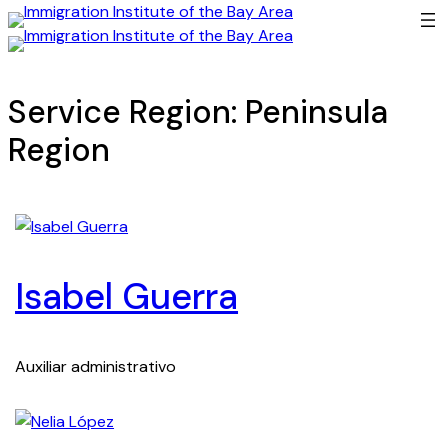
Saltar
Immigration
al
Immigration
Institute
contenido
Institute
of
Service Region:
Peninsula
of
the
the
Bay
Region
Bay
Area
Area
Isabel Guerra
Auxiliar administrativo